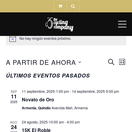
ME
No hay ningún eventos próximo.
A PARTIR DE AHORA
Nav
BÚSQ
BUSCAR
LISTA
de
Seleccionar
Y
ÚLTIMOS EVENTOS PASADOS
vis
fecha.
NAVEG
de
Eve
11 septiembre, 2025-1:00 pm
-
14 septiembre, 2025-5:00 pm
SEP
DE
11
Novato de Oro
2025
VISTA
Armenia, Quindío
Avenida Mall, Armenia
DE
24 agosto, 2025-10:00 am
-
4:00 pm
AGO
24
EVEN
15K El Roble