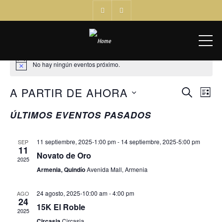
ME
No hay ningún eventos próximo.
A PARTIR DE AHORA
Nav
BÚSQ
BUSCAR
LISTA
de
Seleccionar
Y
ÚLTIMOS EVENTOS PASADOS
vis
fecha.
NAVEG
de
Eve
11 septiembre, 2025-1:00 pm
-
14 septiembre, 2025-5:00 pm
SEP
DE
11
Novato de Oro
2025
VISTA
Armenia, Quindío
Avenida Mall, Armenia
DE
24 agosto, 2025-10:00 am
-
4:00 pm
AGO
24
EVEN
15K El Roble
2025
Circasia
Circasia