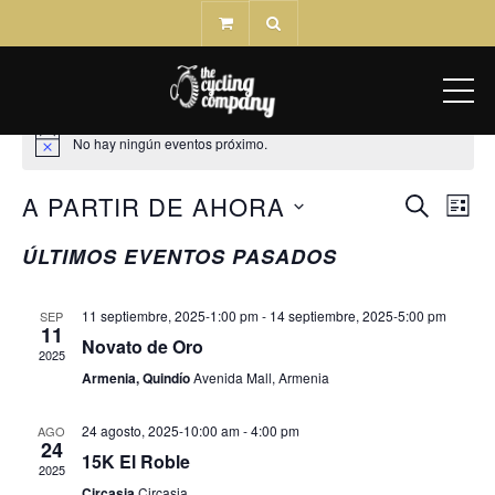
ME
No hay ningún eventos próximo.
A PARTIR DE AHORA
Nav
BÚSQ
BUSCAR
LISTA
de
Seleccionar
Y
ÚLTIMOS EVENTOS PASADOS
vis
fecha.
NAVEG
de
Eve
11 septiembre, 2025-1:00 pm
-
14 septiembre, 2025-5:00 pm
SEP
DE
11
Novato de Oro
2025
VISTA
Armenia, Quindío
Avenida Mall, Armenia
DE
24 agosto, 2025-10:00 am
-
4:00 pm
AGO
24
EVEN
15K El Roble
2025
Circasia
Circasia