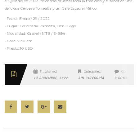
el Quindío en 2023, mientras pruebas toda la tradición y el sabor de una
deliciosa Cerveza Torrealta y un Café Especial Mítico.
• Fecha: Enero / 29 / 2022
• Lugar: Cervecería Torrealta, Don Diego.
• Modalidad: Gravel / MTB / E-Bike
• Hora: 7:30 am
• Precio: 10 USD
Published
Categories
Comment
13 DICIEMBRE, 2022
SIN CATEGORÍA
0 COMMENTS